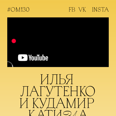
#ОМ130
FB   
VK   
INSTA
ИЛЬЯ 
ЛАГУТЕНКО
И КУДАМИР 
КАТИ
А